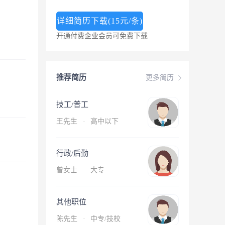
详细简历下载(15元/条)
开通付费企业会员可免费下载
推荐简历
更多简历
技工/普工
王先生
·
高中以下
行政/后勤
曾女士
·
大专
其他职位
陈先生
·
中专/技校